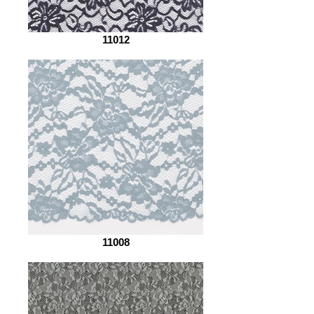
11012
11008