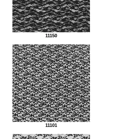
11150
11101