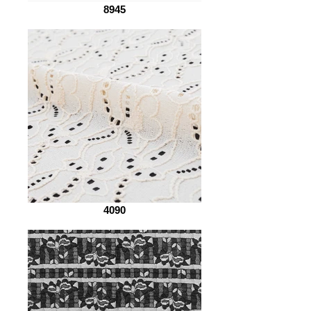
8945
4090