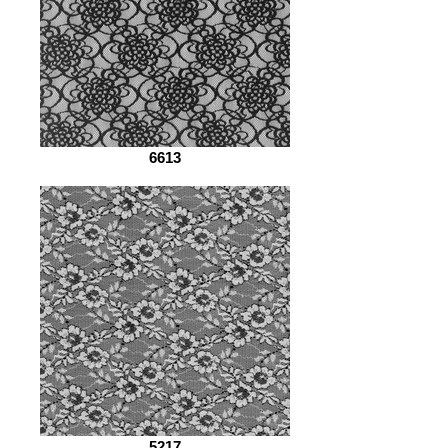
6613
5217