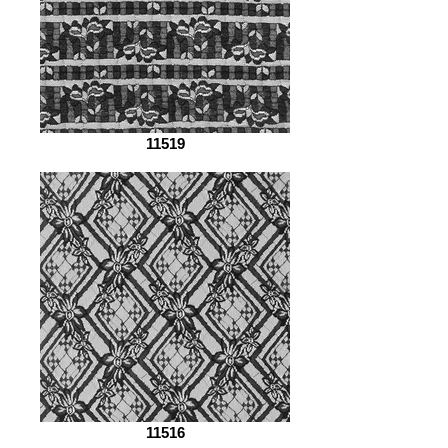
11519
11516