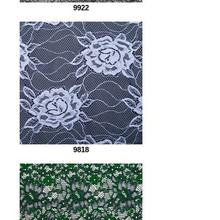
9922
9818